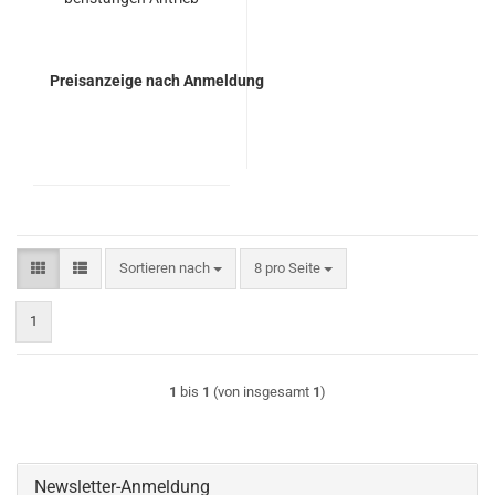
Preisanzeige nach Anmeldung
Sortieren nach
pro Seite
Sortieren nach
8 pro Seite
1
1
bis
1
(von insgesamt
1
)
Newsletter-Anmeldung