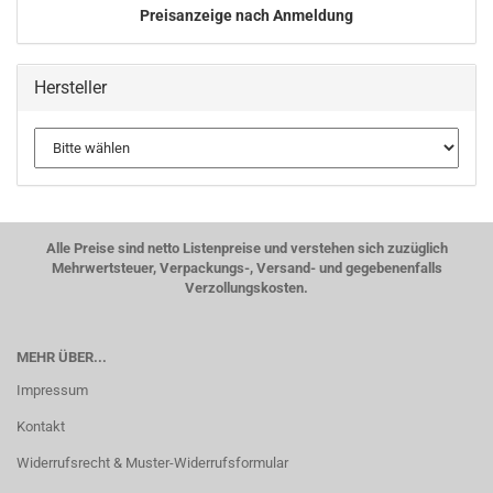
Preisanzeige nach Anmeldung
Hersteller
Alle Preise sind netto Listenpreise und verstehen sich zuzüglich
Mehrwertsteuer, Verpackungs-, Versand- und gegebenenfalls
Verzollungskosten.
MEHR ÜBER...
Impressum
Kontakt
Widerrufsrecht & Muster-Widerrufsformular