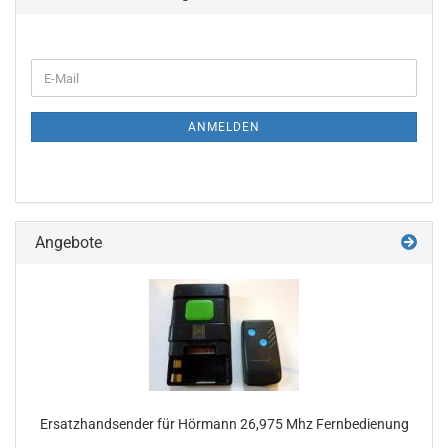
WEITER
E-
ZUR
Mail
NEWSLETTER-
ANMELDUNG
ANMELDEN
Angebote
Er­satz­hand­sen­der für Hör­mann 26,975 Mhz Fern­be­die­nung