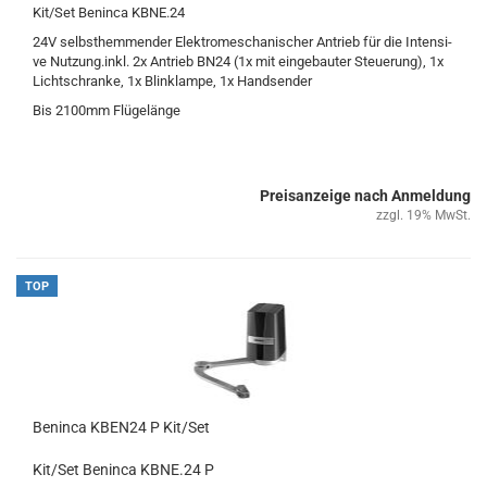
Kit/Set Ben­in­ca KBNE.24
24V selbst­hem­men­der Elek­tro­me­scha­ni­scher An­trieb für die In­ten­si­
ve Nut­zung.inkl. 2x An­trieb BN24 (1x mit ein­ge­bau­ter Steue­rung), 1x
Licht­schran­ke, 1x Blin­k­lam­pe, 1x Hand­sen­der
Bis 2100mm Flü­ge­län­ge
Preisanzeige nach Anmeldung
zzgl. 19% MwSt.
TOP
Ben­in­ca KBEN24 P Kit/Set
Kit/Set Ben­in­ca KBNE.24 P