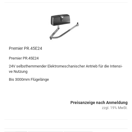
Pre­mier PR.45E24
Pre­mier PR.45E24
24V selbst­hem­men­der Elek­tro­me­scha­ni­scher An­trieb für die In­ten­si­
ve Nut­zung
Bis 3000mm Flü­ge­län­ge
Preisanzeige nach Anmeldung
zzgl. 19% MwSt.