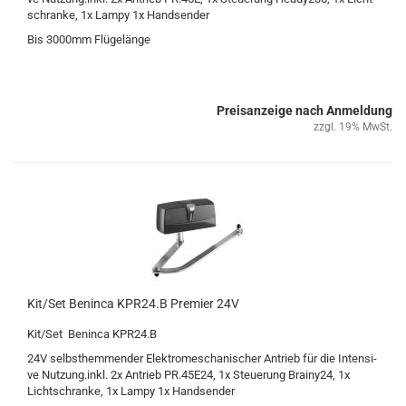
schran­ke, 1x Lampy 1x Hand­sen­der
Bis 3000mm Flü­ge­län­ge
Preisanzeige nach Anmeldung
zzgl. 19% MwSt.
Kit/Set Ben­in­ca KPR24.B Pre­mier 24V
Kit/Set Ben­in­ca KPR24.B
24V selbst­hem­men­der Elek­tro­me­scha­ni­scher An­trieb für die In­ten­si­
ve Nut­zung.inkl. 2x An­trieb PR.45E24, 1x Steue­rung Brainy24, 1x
Licht­schran­ke, 1x Lampy 1x Hand­sen­der