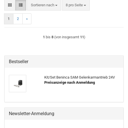
Sortieren nach
pro Seite
Sortieren nach
8 pro Seite
1
2
»
1
bis
8
(von insgesamt
11
)
Bestseller
Kit/Set Ben­in­ca SAM Ge­lenk­arm­an­trieb 24V
Preisanzeige nach Anmeldung
Newsletter-Anmeldung