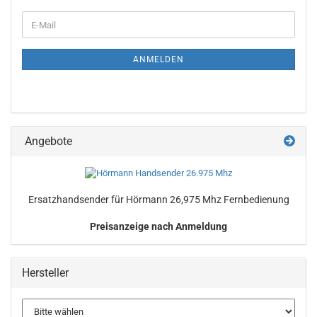
WEITER
E-
ZUR
Mail
NEWSLETTER-
ANMELDUNG
ANMELDEN
Angebote
Er­satz­hand­sen­der für Hör­mann 26,975 Mhz Fern­be­die­nung
Preisanzeige nach Anmeldung
Hersteller