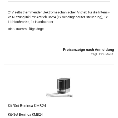
24V selbst­hem­men­der Elek­tro­me­scha­ni­scher An­trieb für die In­ten­si­
ve Nut­zung.inkl. 2x An­trieb BN24 (1x mit ein­ge­bau­ter Steue­rung), 1x
Licht­schran­ke, 1x Hand­sen­der
Bis 2100mm Flü­ge­län­ge
Preisanzeige nach Anmeldung
zzgl. 19% MwSt.
Kit/Set Ben­in­ca KMB24
Kit/Set Ben­in­ca KMB24