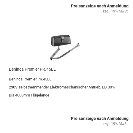
Preisanzeige nach Anmeldung
zzgl. 19% MwSt.
Ben­in­ca Pre­mier PR.45EL
Ben­in­ca Pre­mier PR.45EL
230V selbst­hem­men­der Elek­tro­me­scha­ni­scher An­trieb, ED 30%
Bis 4000mm Flü­ge­län­ge
Preisanzeige nach Anmeldung
zzgl. 19% MwSt.