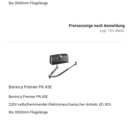
Bis 3000mm Flü­ge­län­ge
Preisanzeige nach Anmeldung
zzgl. 19% MwSt.
Ben­in­ca Pre­mier PR.45E
Ben­in­ca Pre­mier PR.45E
230V selbst­hem­men­der Elek­tro­me­scha­ni­scher An­trieb, ED 30%
Bis 3000mm Flü­ge­län­ge