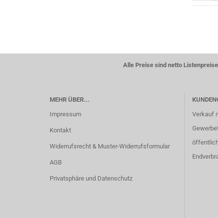
Alle Preise sind netto Listenpre
MEHR ÜBER...
KUNDEN
Impressum
Verkauf 
Gewerbetr
Kontakt
öffentlic
Widerrufsrecht & Muster-Widerrufsformular
Endverbr
AGB
Privatsphäre und Datenschutz