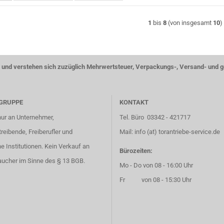
1
bis
8
(von insgesamt
10
)
ise und verstehen sich zuzüglich Mehrwertsteuer, Verpackungs-, Versand- und 
GRUPPE
KONTAKT
nur an Unternehmer,
Tel. Büro 03342 - 421717
eibende, Freiberufler und
Mail: info (at) torantriebe-service.de
he Institutionen. Kein Verkauf an
Bürozeiten:
aucher im Sinne des § 13 BGB.
Mo - Do von 08 - 16:00 Uhr
Fr von 08 - 15:30 Uhr