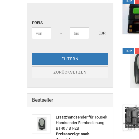
TOP
-
PREIS
PREIS
Preis bis
-
EUR
TOP
-
FILTERN
ZURÜCKSETZEN
Bestseller
Er­satz­hand­sen­der für Tou­sek
Hand­sen­der Fern­be­die­nung
BT40 / BT-2B
Preisanzeige nach