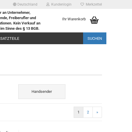
Deutschland
Kundenlogin
Merkzettel
r an Unternehmer,
nde, Freiberufler und
Ihr Warenkorb
tutionen. Kein Verkauf an
im Sinne des § 13 BGB.
RSATZTEILE
SUCHEN
Handsender
1
2
»