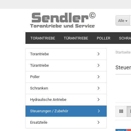
Alle
TORANTRIEBE
TÜRANTRIEBE
POLLER
SCHR
Startseite
Torantriebe
Türantriebe
Steue
Poller
Schranken
Hydraulische Antriebe
Steuerungen / Zubehör
Ersatzteile