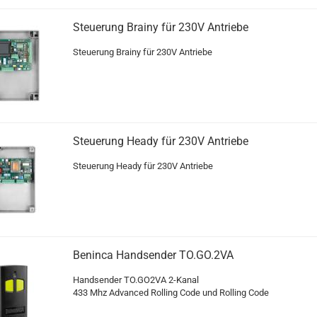
Steue­rung Brai­ny für 230V An­trie­be
Steue­rung Brai­ny für 230V An­trie­be
Steue­rung Heady für 230V An­trie­be
Steue­rung Heady für 230V An­trie­be
Ben­in­ca Hand­sen­der TO.GO.2VA
Hand­sen­der TO.GO2VA 2-​Kanal
433 Mhz Ad­van­ced Rol­ling Code und Rol­ling Code