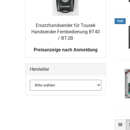
TOP
Er­satz­hand­sen­der für Tou­sek
Hand­sen­der Fern­be­die­nung BT40
/ BT-2B
Preisanzeige nach Anmeldung
Hersteller