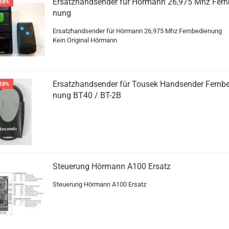
Er­satz­hand­sen­der für Hör­mann 26,975 Mhz Fern­b
18%
nung
Er­satz­hand­sen­der für Hör­mann 26,975 Mhz Fern­be­die­nung
Kein Ori­gi­nal Hör­mann
Er­satz­hand­sen­der für Tou­sek Hand­sen­der Fern­be
18%
nung BT40 / BT-2B
Steue­rung Hör­mann A100 Er­satz
Steue­rung Hör­mann A100 Er­satz