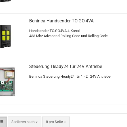
Ben­in­ca Hand­sen­der TO.GO.4VA
Hand­sen­der TO.GO4VA 4-​Kanal
433 Mhz Ad­van­ced Rol­ling Code und Rol­ling Code
Steue­rung Heady24 für 24V An­trie­be
Ben­in­ca Steue­rung Heady24 für 1 - 2, 24V An­trie­be
Sortieren nach
pro Seite
Sortieren nach
8 pro Seite