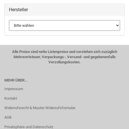
Hersteller
Alle Preise sind netto Listenpreise und verstehen sich zuzüglich
Mehrwertsteuer, Verpackungs-, Versand- und gegebenenfalls
Verzollungskosten.
MEHR ÜBER...
Impressum
Kontakt
Widerrufsrecht & Muster-Widerrufsformular
AGB
Privatsphäre und Datenschutz