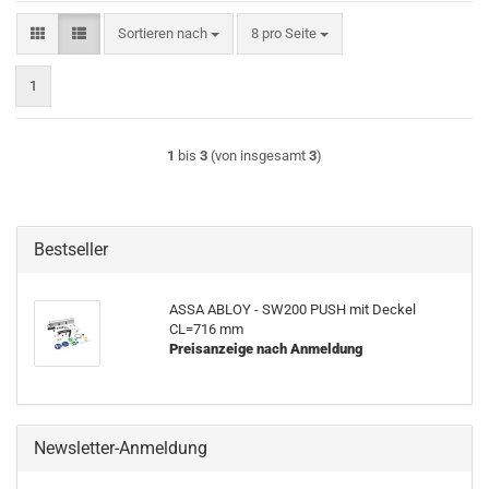
Sortieren nach
pro Seite
Sortieren nach
8 pro Seite
1
1
bis
3
(von insgesamt
3
)
Bestseller
ASSA ABLOY - SW200 PUSH mit De­ckel
CL=716 mm
Preisanzeige nach Anmeldung
Newsletter-Anmeldung