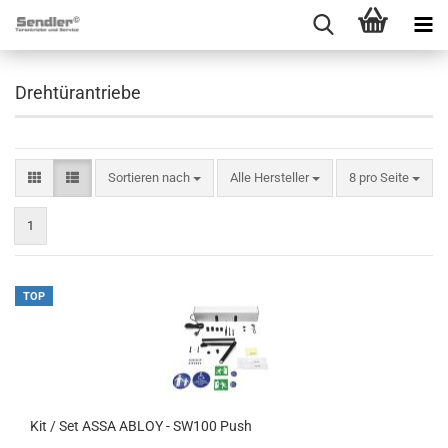
Drehtürantriebe
Sortieren nach
pro Seite
Sortieren nach
Alle Hersteller
8 pro Seite
1
TOP
Kit / Set ASSA ABLOY - SW100 Push