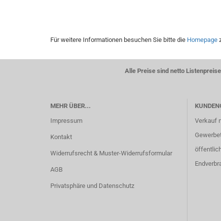
Für weitere Informationen besuchen Sie bitte die
Homepage
z
Alle Preise sind netto Listenpre
MEHR ÜBER...
KUNDEN
Impressum
Verkauf 
Gewerbetr
Kontakt
öffentlic
Widerrufsrecht & Muster-Widerrufsformular
Endverbr
AGB
Privatsphäre und Datenschutz