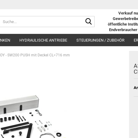
Verkauf nu
Suche...
Gewerbetreibe
öffentliche Insti
Endverbraucher 
ANKEN
HYDRAULISCHE ANTRIEBE
STEUERUNGEN / ZUBEHÖR
E
OY - SW200 PUSH mit Deckel CL=716 mm
A
C
Ar