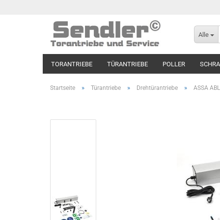
Alle
TORANTRIEBE
TÜRANTRIEBE
POLLER
SCHR
»
»
»
Startseite
Türantriebe
Drehtürantriebe
ASSA ABL