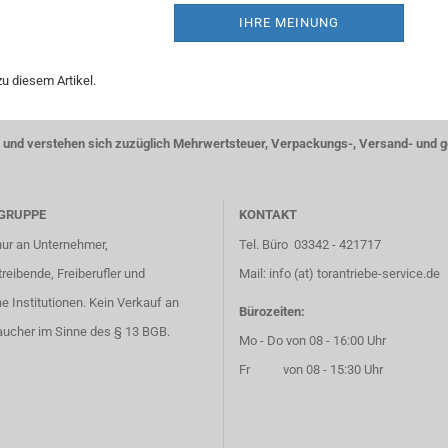
IHRE MEINUNG
u diesem Artikel.
ise und verstehen sich zuzüglich Mehrwertsteuer, Verpackungs-, Versand- und 
GRUPPE
KONTAKT
nur an Unternehmer,
Tel. Büro 03342 - 421717
eibende, Freiberufler und
Mail: info (at) torantriebe-service.de
he Institutionen. Kein Verkauf an
Bürozeiten:
aucher im Sinne des § 13 BGB.
Mo - Do von 08 - 16:00 Uhr
Fr von 08 - 15:30 Uhr