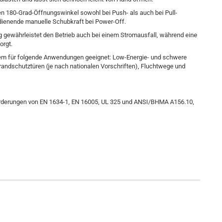
n 180-Grad-Öffnungswinkel sowohl bei Push- als auch bei Pull-
dienende manuelle Schubkraft bei Power-Off.
ng gewährleistet den Betrieb auch bei einem Stromausfall, während eine
orgt.
rem für folgende Anwendungen geeignet: Low-Energie- und schwere
Brandschutztüren (je nach nationalen Vorschriften), Fluchtwege und
orderungen von EN 1634-1, EN 16005, UL 325 und ANSI/BHMA A156.10,