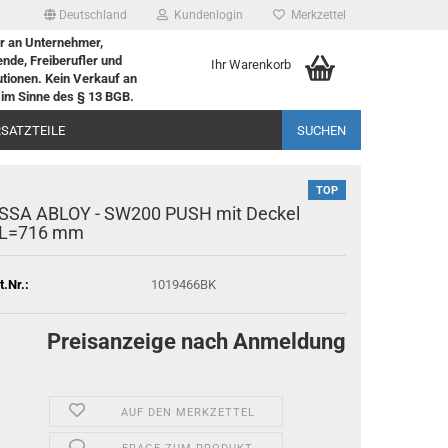
Deutschland
Kundenlogin
Merkzettel
r an Unternehmer,
nde, Freiberufler und
Ihr Warenkorb
tutionen. Kein Verkauf an
im Sinne des § 13 BGB.
RSATZTEILE
SUCHEN
TOP
SSA ABLOY - SW200 PUSH mit De­ckel
L=716 mm
t.Nr.:
1019466BK
Preisanzeige nach Anmeldung
AUF DEN MERKZETTEL