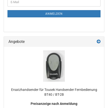
E-
ZUR
Mail
NEWSLETTER-
ANMELDUNG
ANMELDEN
Angebote
Er­satz­hand­sen­der für Tou­sek Hand­sen­der Fern­be­die­nung
BT40 / BT-2B
Preisanzeige nach Anmeldung