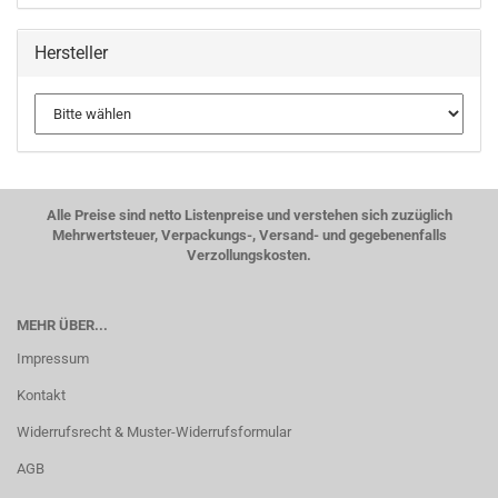
Hersteller
Alle Preise sind netto Listenpreise und verstehen sich zuzüglich
Mehrwertsteuer, Verpackungs-, Versand- und gegebenenfalls
Verzollungskosten.
MEHR ÜBER...
Impressum
Kontakt
Widerrufsrecht & Muster-Widerrufsformular
AGB