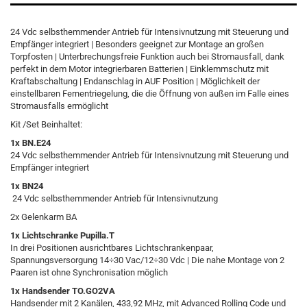
24 Vdc selbsthemmender Antrieb für Intensivnutzung mit Steuerung und
Empfänger integriert | Besonders geeignet zur Montage an großen
Torpfosten | Unterbrechungsfreie Funktion auch bei Stromausfall, dank
perfekt in dem Motor integrierbaren Batterien | Einklemmschutz mit
Kraftabschaltung | Endanschlag in AUF Position | Möglichkeit der
einstellbaren Fernentriegelung, die die Öffnung von außen im Falle eines
Stromausfalls ermöglicht
Kit /Set Beinhaltet:
1x BN.E24
24 Vdc selbsthemmender Antrieb für Intensivnutzung mit Steuerung und
Empfänger integriert
1x BN24
24 Vdc selbsthemmender Antrieb für Intensivnutzung
2x Gelenkarm BA
1x Lichtschranke Pupilla.T
In drei Positionen ausrichtbares Lichtschrankenpaar,
Spannungsversorgung 14÷30 Vac/12÷30 Vdc | Die nahe Montage von 2
Paaren ist ohne Synchronisation möglich
1x Handsender TO.GO2VA
Handsender mit 2 Kanälen, 433,92 MHz, mit Advanced Rolling Code und