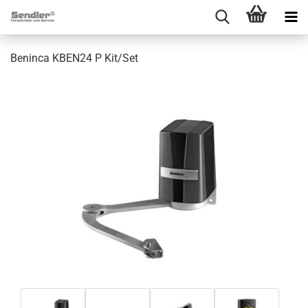
Ben­in­ca KBEN24 P Kit/Set