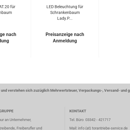
CAT.20 für
LED Be­leuch­tung für
n­baum
Schran­ken­baum
Lady.P...
ige nach
Preisanzeige nach
dung
Anmeldung
ise und verstehen sich zuzüglich Mehrwertsteuer, Verpackungs-, Versand- und 
GRUPPE
KONTAKT
nur an Unternehmer,
Tel. Büro 03342 - 421717
eibende, Freiberufler und
Mail: info (at) torantriebe-service.de