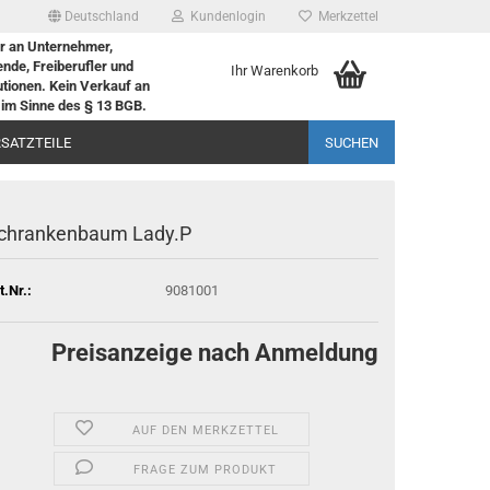
Deutschland
Kundenlogin
Merkzettel
r an Unternehmer,
nde, Freiberufler und
Ihr Warenkorb
tutionen. Kein Verkauf an
im Sinne des § 13 BGB.
RSATZTEILE
SUCHEN
chran­ken­baum Lady.P
t.Nr.:
9081001
Preisanzeige nach Anmeldung
AUF DEN MERKZETTEL
FRAGE ZUM PRODUKT