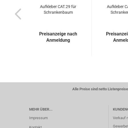
Auf­kle­ber CAT.29 für
Auf­kle­ber 
Schran­ken­baum
Schran­ke
Preisanzeige nach
Preisanze
Anmeldung
Anmel
Alle Preise sind netto Listenpre
MEHR ÜBER...
KUNDEN
Impressum
Verkauf 
Gewerbetr
Kontakt