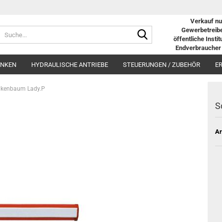
Verkauf nu
Suche...
Gewerbetreibe
öffentliche Insti
Endverbraucher 
ANKEN
HYDRAULISCHE ANTRIEBE
STEUERUNGEN / ZUBEHÖR
E
nkenbaum Lady.P
S
Ar