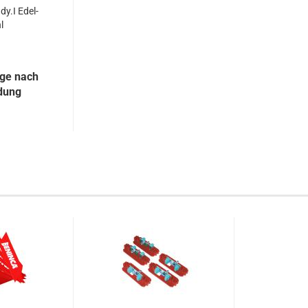
dy.I Edel­
l
ige nach
dung