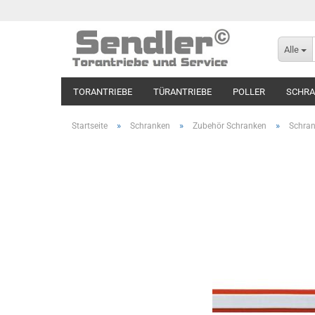
Alle
TORANTRIEBE
TÜRANTRIEBE
POLLER
SCHR
»
»
»
Startseite
Schranken
Zubehör Schranken
Schra