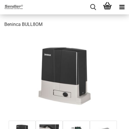
Ben­in­ca BULL8OM