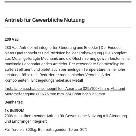
Antrieb für Gewerbliche Nutzung
230 Vac
230 Vac Antrieb mit integrierter Steuerung und Encoder | Der Encoder
bietet Quetschschutz und Präzision bei der Torbewegung | Die komplett
aus Metall gefertigte Mechanik und die Ölschmierung gewährleisten eine
maximale Lebensdauer des Antriebs. Der verwendete Schmieröltyp ist
äußerst effizient und bietet auch bei niedrigen Temperaturen eine hohe
Leistungsfähigkeit | Reduzierter mechanischer Verschleiß der
Komponenten | Entriegelungshebel aus Metall
Installationsschablone inbegriffen. Ausmaße 325x100x5 mm, Abstand
Motorbefestigung 300x75 mm mm, n°4 Bohrungen Ø 9 mm
Beinhaltet:
1x Bull8OM
230V selbsthemmender Antrieb für Gewerbliche Nutzung mit Steuerung
und Empfänger integriert
Für Tore bis 800kg. Bei freitragenden Toren -30%