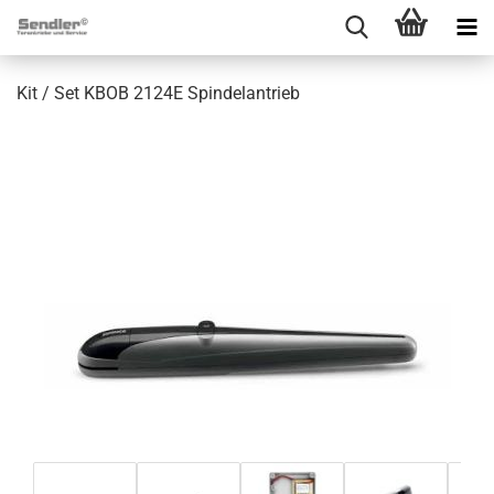
Kit / Set KBOB 2124E Spin­del­an­trieb