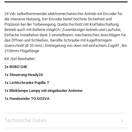
24 Vdc selbsthemmender elektromechanischer Antrieb mit Encoder für
die intensive Nutzung, Der Encoder bietet höchste Sicherheit und
Präzision bei der Torbewegung, Quetschschutz mit Kraftabschaltung,
Betrieb auch mit Batterie möglich | Zuverlässiger Antrieb und Laufruhe,
Einfache Installation dank 2 einstellbaren, mechanischen Anschlägen für
das Öffnen und Schließen, Gerollte Schraube mit kugelförmigem
Querschnitt (Ø 20 mm) | Entriegelung von oben mit einfachem Zugriff , Bis
2100mm Flügellänge
Kit /Set Beinhaltet:
2x BOB2124E
1x Steuerung Heady24
1x Lichtschranke Pupilla.T
1x Blinklampe Lampy mit eingebauter Antenne
1x Handsender TO.GO2VA
Technische Daten