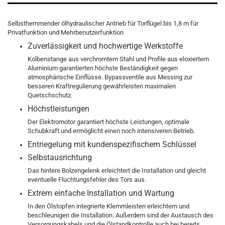
Selbsthemmender ölhydraulischer Antrieb für Torflügel bis 1,8 m für
Privatfunktion und Mehrbenutzerfunktion
Zuverlässigkeit und hochwertige Werkstoffe
Kolbenstange aus verchromtem Stahl und Profile aus eloxiertem
Aluminium garantierten höchste Beständigkeit gegen
atmosphärische Einflüsse. Bypassventile aus Messing zur
besseren Kraftregulierung gewährleisten maximalen
Quetschschutz.
Höchstleistungen
Der Elektromotor garantiert höchste Leistungen, optimale
Schubkraft und ermöglicht einen noch intensiveren Betrieb.
Entriegelung mit kundenspezifischem Schlüssel
Selbstausrichtung
Das hintere Bolzengelenk erleichtert die Installation und gleicht
eventuelle Fluchtungsfehler des Tors aus.
Extrem einfache Installation und Wartung
In den Ölstopfen integrierte Klemmleisten erleichtern und
beschleunigen die Installation. Außerdem sind der Austausch des
Versorgungskabels und die Ölstandkontrolle auch bei bereits