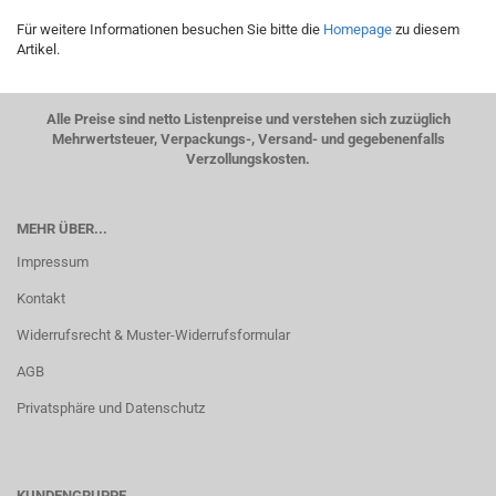
Für weitere Informationen besuchen Sie bitte die
Homepage
zu diesem
Artikel.
Alle Preise sind netto Listenpreise und verstehen sich zuzüglich
Mehrwertsteuer, Verpackungs-, Versand- und gegebenenfalls
Verzollungskosten.
MEHR ÜBER...
Impressum
Kontakt
Widerrufsrecht & Muster-Widerrufsformular
AGB
Privatsphäre und Datenschutz
KUNDENGRUPPE