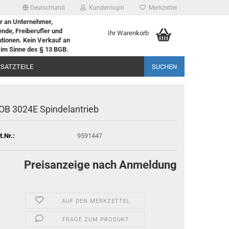
Deutschland
Kundenlogin
Merkzettel
r an Unternehmer,
nde, Freiberufler und
Ihr Warenkorb
tutionen. Kein Verkauf an
im Sinne des § 13 BGB.
RSATZTEILE
SUCHEN
OB 3024E Spin­del­an­trieb
t.Nr.:
9591447
Preisanzeige nach Anmeldung
AUF DEN MERKZETTEL
FRAGE ZUM PRODUKT