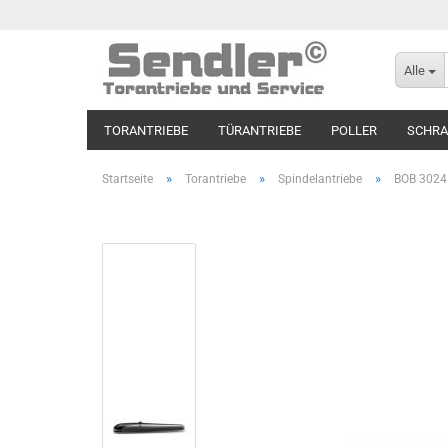
Alle
TORANTRIEBE
TÜRANTRIEBE
POLLER
SCHR
»
»
»
Startseite
Torantriebe
Spindelantriebe
BOB 3024E