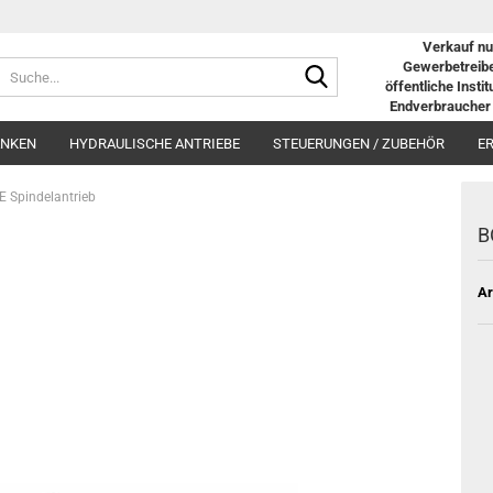
Verkauf nu
Suche...
Gewerbetreibe
öffentliche Insti
Endverbraucher 
ANKEN
HYDRAULISCHE ANTRIEBE
STEUERUNGEN / ZUBEHÖR
E
 Spindelantrieb
B
Ar