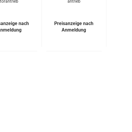
tor­an­trieb
an­trieb
sanzeige nach
Preisanzeige nach
nmeldung
Anmeldung