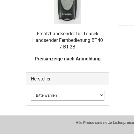
Er­satz­hand­sen­der für Tou­sek
Hand­sen­der Fern­be­die­nung BT40
/ BT-2B
Preisanzeige nach Anmeldung
Hersteller
Alle Preise sind netto Listenpre