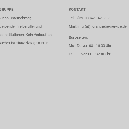
GRUPPE
KONTAKT
nur an Unternehmer,
Tel. Büro 03342 - 421717
eibende, Freiberufler und
Mail: info (at) torantriebe-service.de
he Institutionen. Kein Verkauf an
Bürozeiten:
aucher im Sinne des § 13 BGB.
Mo - Do von 08 - 16:00 Uhr
Fr von 08 - 15:30 Uhr