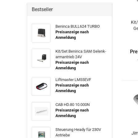
Bestseller
Kit
Ben­in­ca BULL624 TURBO
Ge
Preisanzeige nach
Anmeldung
Pre
Kit/Set Ben­in­ca SAM Ge­lenk­
arm­an­trieb 24V
Preisanzeige nach
Anmeldung
Lift­mas­ter LM55EVF
Preisanzeige nach
Anmeldung
CAB HD.80 10.000N
Preisanzeige nach
Anmeldung
Steue­rung Heady für 230V
Jim
An­trie­be