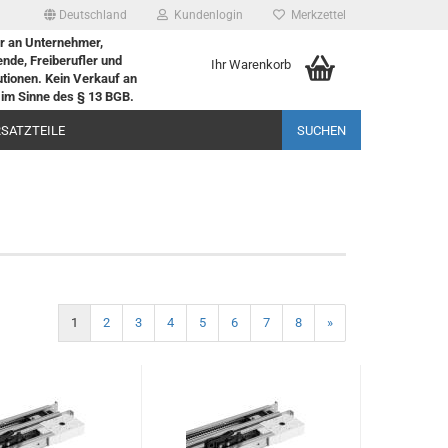
Deutschland
Kundenlogin
Merkzettel
r an Unternehmer,
nde, Freiberufler und
Ihr Warenkorb
tutionen. Kein Verkauf an
im Sinne des § 13 BGB.
RSATZTEILE
SUCHEN
1
2
3
4
5
6
7
8
»