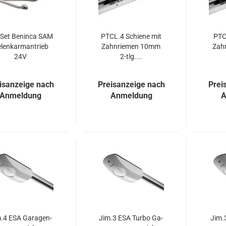
/Set Ben­in­ca SAM
PTCL.4 Schie­ne mit
PTC
­lenk­arm­an­trieb
Zahn­rie­men 10mm
Zah
24V
2-tlg....
isanzeige nach
Preisanzeige nach
Prei
Anmeldung
Anmeldung
A
.4 ESA Ga­ra­gen­
Jim.3 ESA Turbo Ga­
Jim.