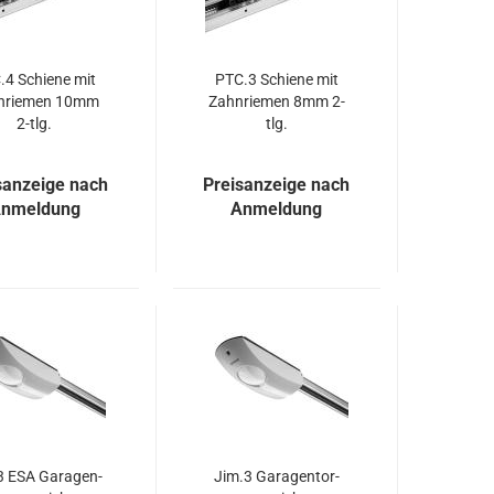
.4 Schie­ne mit
PTC.3 Schie­ne mit
n­rie­men 10mm
Zahn­rie­men 8mm 2-
2-tlg.
tlg.
sanzeige nach
Preisanzeige nach
nmeldung
Anmeldung
3 ESA Ga­ra­gen­
Jim.3 Ga­ra­gen­tor­