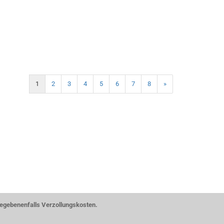
1
2
3
4
5
6
7
8
»
gegebenenfalls Verzollungskosten.