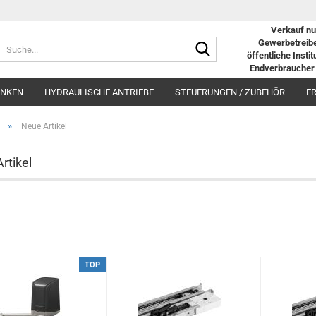
Verkauf nu
Suche...
Gewerbetreibe
öffentliche Insti
Endverbraucher 
ANKEN
HYDRAULISCHE ANTRIEBE
STEUERUNGEN / ZUBEHÖR
E
»
Neue Artikel
rtikel
TOP