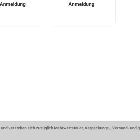
Anmeldung
Anmeldung
ise und verstehen sich zuzüglich Mehrwertsteuer, Verpackungs-, Versand- und 