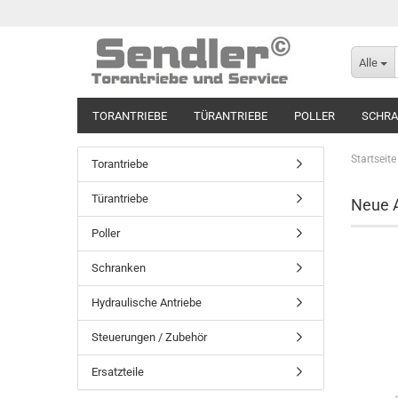
Alle
TORANTRIEBE
TÜRANTRIEBE
POLLER
SCHR
Startseite
Torantriebe
Türantriebe
Neue A
Poller
Schranken
Hydraulische Antriebe
Steuerungen / Zubehör
Ersatzteile