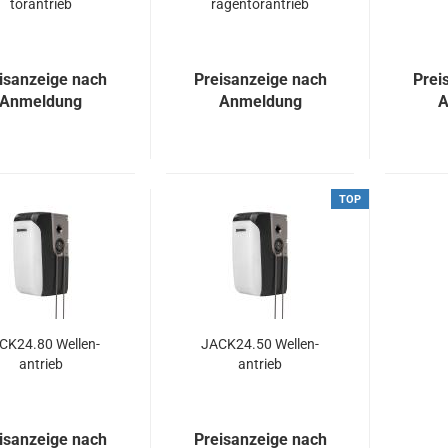
tor­an­trieb
ra­gen­tor­an­trieb
isanzeige nach
Preisanzeige nach
Prei
Anmeldung
Anmeldung
A
TOP
CK24.80 Wel­len­
JACK24.50 Wel­len­
an­trieb
an­trieb
isanzeige nach
Preisanzeige nach