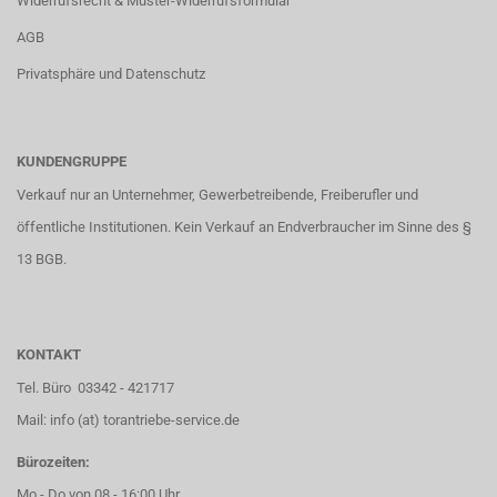
Widerrufsrecht & Muster-Widerrufsformular
AGB
Privatsphäre und Datenschutz
KUNDENGRUPPE
Verkauf nur an Unternehmer, Gewerbetreibende, Freiberufler und
öffentliche Institutionen. Kein Verkauf an Endverbraucher im Sinne des §
13 BGB.
KONTAKT
Tel. Büro 03342 - 421717
Mail: info (at) torantriebe-service.de
Bürozeiten:
Mo - Do von 08 - 16:00 Uhr