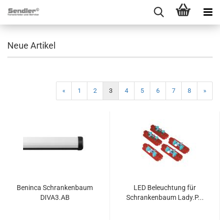
Neue Artikel
«
1
2
3
4
5
6
7
8
»
Ben­in­ca Schran­ken­baum
LED Be­leuch­tung für
DIVA3.AB
Schran­ken­baum Lady.P...