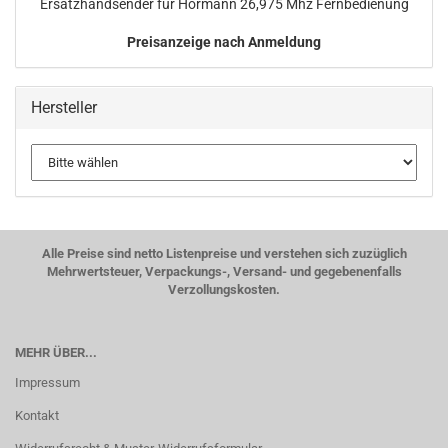
Er­satz­hand­sen­der für Hör­mann 26,975 Mhz Fern­be­die­nung
Preisanzeige nach Anmeldung
Hersteller
Alle Preise sind netto Listenpreise und verstehen sich zuzüglich
Mehrwertsteuer, Verpackungs-, Versand- und gegebenenfalls
Verzollungskosten.
MEHR ÜBER...
Impressum
Kontakt