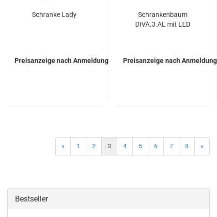
Schran­ke Lady
Schran­ken­baum
DIVA.3.AL mit LED
Preisanzeige nach Anmeldung
Preisanzeige nach Anmeldung
«
1
2
3
4
5
6
7
8
»
Bestseller